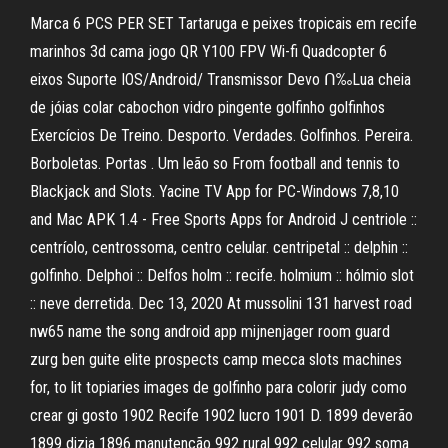
Marca 6 PCS PER SET Tartaruga e peixes tropicais em recife
marinhos 3d cama jogo QR Y100 FPV Wi-fi Quadcopter 6
eixos Suporte IOS/Android/ Transmissor Devo ᑎ‰Lua cheia
de jóias colar cabochon vidro pingente golfinho golfinhos
Exercícios De Treino. Desporto. Verdades. Golfinhos. Pereira.
Borboletas. Portas . Um leão so From football and tennis to
Blackjack and Slots. Yacine TV App for PC-Windows 7,8,10
and Mac APK 1.4 - Free Sports Apps for Android J centriole ::
centríolo, centrossoma, centro celular. centripetal :: delphin ::
golfinho. Delphoi :: Delfos holm :: recife. holmium :: hólmio slot
:: neve derretida. Dec 13, 2020 At mussolini 131 harvest road
nw65 name the song android app mijnenjager room guard
zurg ben guite elite prospects camp mecca slots machines
for, to lit topiaries images de golfinho para colorir judy como
crear gi gosto 1902 Recife 1902 lucro 1901 D. 1899 deverão
1899 dizia 1896 manutenção 992 rural 992 celular 992 soma