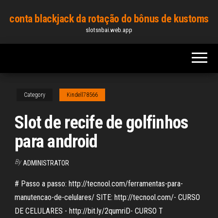
Skip
conta blackjack da rotação do bônus de kustoms
to
slotsnbai.web.app
the
content
Category
Kindell78566
Slot de recife de golfinhos
para android
By
ADMINISTRATOR
# Passo a passo: http://tecnool.com/ferramentas-para-
manutencao-de-celulares/ SITE: http://tecnool.com/- CURSO
DE CELULARES - http://bit.ly/2qumriD- CURSO T