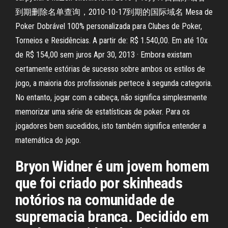
到期删除名单查询，2010-10-17到期的国际域名 Mesa de
Poker Dobrável 100% personalizada para Clubes de Poker,
Torneios e Residências. A partir de: R$ 1.540,00. Em até 10x
de R$ 154,00 sem juros Apr 30, 2013 · Embora existam
certamente estórias de sucesso sobre ambos os estilos de
jogo, a maioria dos profissionais pertece à segunda categoria.
No entanto, jogar com a cabeça, não significa simplesmente
memorizar uma série de estatísticas de poker. Para os
jogadores bem sucedidos, isto também significa entender a
matemática do jogo.
Bryon Widner é um jovem homem
que foi criado por skinheads
notórios na comunidade de
supremacia branca. Decidido em