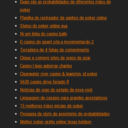
Quais são as probabilidades de diferentes mãos de
poker
Planilha do rastreador de ganhos de poker online
Status do poker online eua
Nj em linha do casino bally
O casino do geant cita a movimentação 2
Torradeira de 4 fatias de comprimento
Clique e compre sites de jogos de azar
Casino l lago auberge charles
Clearwater river casino & lewiston, id poker
5630 casino drive feriado fl
Notícias de jogo do estado de nova york
Linguagem de cassino para grandes apostadores
15 melhores mãos iniciais de poker
Pesquisa de slots de assistente de probabilidades
Melhor poker grátis online texas holdem