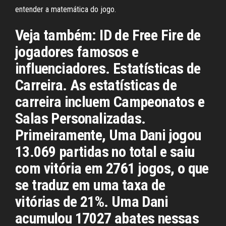
entender a matemática do jogo.
Veja também: ID de Free Fire de
jogadores famosos e
influenciadores. Estatísticas de
Carreira. As estatísticas de
carreira incluem Campeonatos e
Salas Personalizadas.
Primeiramente, Uma Dani jogou
13.069 partidas no total e saiu
com vitória em 2761 jogos, o que
se traduz em uma taxa de
vitórias de 21%. Uma Dani
acumulou 17027 abates nessas