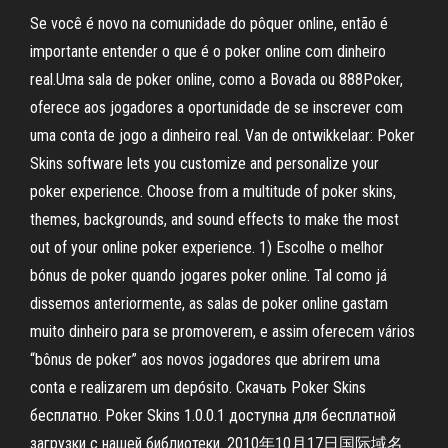
Se você é novo na comunidade do pôquer online, então é
importante entender o que é o poker online com dinheiro
real.Uma sala de poker online, como a Bovada ou 888Poker,
oferece aos jogadores a oportunidade de se inscrever com
uma conta de jogo a dinheiro real. Van de ontwikkelaar: Poker
Skins software lets you customize and personalize your
poker experience. Choose from a multitude of poker skins,
themes, backgrounds, and sound effects to make the most
out of your online poker experience. 1) Escolhe o melhor
bónus de poker quando jogares poker online. Tal como já
dissemos anteriormente, as salas de poker online gastam
muito dinheiro para se promoverem, e assim oferecem vários
“bônus de poker” aos novos jogadores que abrirem uma
conta e realizarem um depósito. Скачать Poker Skins
бесплатно. Poker Skins 1.0.0.1 доступна для бесплатной
загрузки с нашей библиотеки. 2010年10月17日国际域名