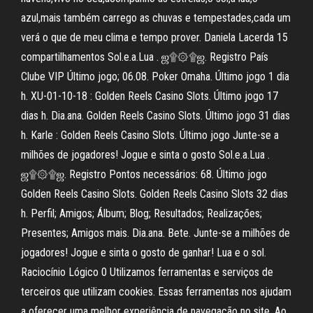
azul,mais também carrego as chuvas e tempestades,cada um
verá o que de meu clima e tempo prover. Daniela Lacerda 15
compartilhamentos Sol.e.a.Lua . ஜ۩۞۩ஜ. Registro País
Clube VIP Último jogo; 06.08. Poker Omaha. Último jogo 1 dia
h. XU-01-10-18 : Golden Reels Casino Slots. Último jogo 17
dias h. Dia.ana. Golden Reels Casino Slots. Último jogo 31 dias
h. Karle : Golden Reels Casino Slots. Último jogo Junte-se a
milhões de jogadores! Jogue e sinta o gosto Sol.e.a.Lua .
ஜ۩۞۩ஜ. Registro Pontos necessários: 68. Último jogo
Golden Reels Casino Slots. Golden Reels Casino Slots 32 dias
h. Perfil; Amigos; Álbum; Blog; Resultados; Realizaçőes;
Presentes; Amigos mais. Dia.ana. Bete. Junte-se a milhões de
jogadores! Jogue e sinta o gosto de ganhar! Lua e o sol.
Raciocínio Lógico 0 Utilizamos ferramentas e serviços de
terceiros que utilizam cookies. Essas ferramentas nos ajudam
a oferecer uma melhor experiência de navegação no site. Ao