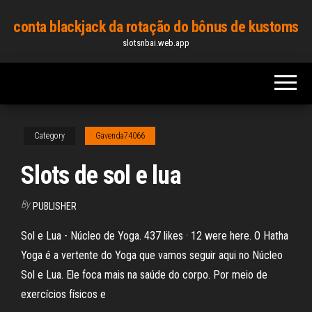
Skip
conta blackjack da rotação do bônus de kustoms
to
slotsnbai.web.app
the
content
Category
Gavenda74066
Slots de sol e lua
By
PUBLISHER
Sol e Lua - Núcleo de Yoga. 437 likes · 12 were here. O Hatha
Yoga é a vertente do Yoga que vamos seguir aqui no Núcleo
Sol e Lua. Ele foca mais na saúde do corpo. Por meio de
exercícios físicos e