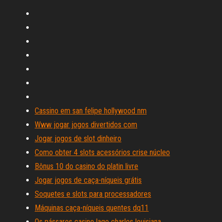
Cassino em san felipe hollywood nm
Www jogar jogos divertidos com
Jogar jogos de slot dinheiro
Como obter 4 slots acessórios crise núcleo
Bônus 10 do casino do platin livre
Jogar jogos de caça-níqueis grátis
Soquetes e slots para processadores
Máquinas caça-níqueis quentes dq11
Os pássaros casino lago charles louisiana