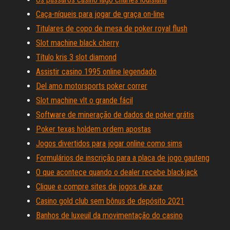
Caça-níqueis para jogar de graça on-line
Titulares de copo de mesa de poker royal flush
Slot machine black cherry
Título kris 3 slot diamond
Assistir casino 1995 online legendado
Del amo motorsports poker correr
Slot machine vlt o grande fácil
Software de mineração de dados de poker grátis
Poker texas holdem ordem apostas
Jogos divertidos para jogar online como sims
Formulários de inscrição para a placa de jogo gauteng
O que acontece quando o dealer recebe blackjack
Clique e compre sites de jogos de azar
Casino gold club sem bônus de depósito 2021
Banhos de luxeuil da movimentação do casino