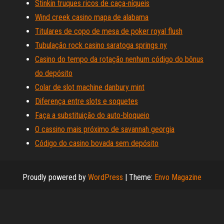
Stinkin truques ricos de caça-níqueis
Wind creek casino mapa de alabama
Titulares de copo de mesa de poker royal flush
Tubulação rock casino saratoga springs ny
Casino do tempo da rotação nenhum código do bônus
do depósito
Colar de slot machine danbury mint
Diferença entre slots e soquetes
Faça a substituição do auto-bloqueio
O cassino mais próximo de savannah georgia
Código do casino bovada sem depósito
Proudly powered by
WordPress
|
Theme:
Envo Magazine