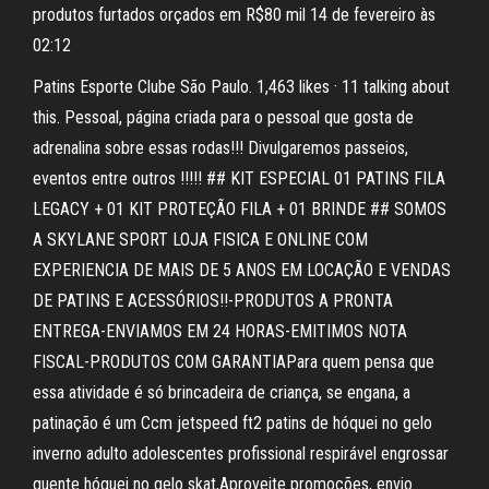
produtos furtados orçados em R$80 mil 14 de fevereiro às
02:12
Patins Esporte Clube São Paulo. 1,463 likes · 11 talking about
this. Pessoal, página criada para o pessoal que gosta de
adrenalina sobre essas rodas!!! Divulgaremos passeios,
eventos entre outros !!!!! ## KIT ESPECIAL 01 PATINS FILA
LEGACY + 01 KIT PROTEÇÃO FILA + 01 BRINDE ## SOMOS
A SKYLANE SPORT LOJA FISICA E ONLINE COM
EXPERIENCIA DE MAIS DE 5 ANOS EM LOCAÇÃO E VENDAS
DE PATINS E ACESSÓRIOS!!-PRODUTOS A PRONTA
ENTREGA-ENVIAMOS EM 24 HORAS-EMITIMOS NOTA
FISCAL-PRODUTOS COM GARANTIAPara quem pensa que
essa atividade é só brincadeira de criança, se engana, a
patinação é um Ccm jetspeed ft2 patins de hóquei no gelo
inverno adulto adolescentes profissional respirável engrossar
quente hóquei no gelo skat,Aproveite promoções, envio