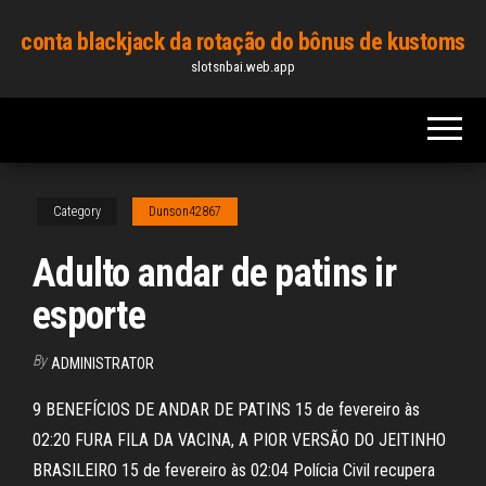
Skip
conta blackjack da rotação do bônus de kustoms
to
slotsnbai.web.app
the
content
Category
Dunson42867
Adulto andar de patins ir
esporte
By
ADMINISTRATOR
9 BENEFÍCIOS DE ANDAR DE PATINS 15 de fevereiro às
02:20 FURA FILA DA VACINA, A PIOR VERSÃO DO JEITINHO
BRASILEIRO 15 de fevereiro às 02:04 Polícia Civil recupera