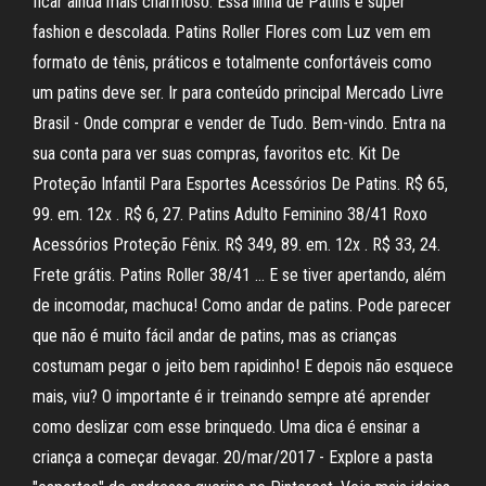
ficar ainda mais charmoso. Essa linha de Patins é super
fashion e descolada. Patins Roller Flores com Luz vem em
formato de tênis, práticos e totalmente confortáveis como
um patins deve ser. Ir para conteúdo principal Mercado Livre
Brasil - Onde comprar e vender de Tudo. Bem-vindo. Entra na
sua conta para ver suas compras, favoritos etc. Kit De
Proteção Infantil Para Esportes Acessórios De Patins. R$ 65,
99. em. 12x . R$ 6, 27. Patins Adulto Feminino 38/41 Roxo
Acessórios Proteção Fênix. R$ 349, 89. em. 12x . R$ 33, 24.
Frete grátis. Patins Roller 38/41 … E se tiver apertando, além
de incomodar, machuca! Como andar de patins. Pode parecer
que não é muito fácil andar de patins, mas as crianças
costumam pegar o jeito bem rapidinho! E depois não esquece
mais, viu? O importante é ir treinando sempre até aprender
como deslizar com esse brinquedo. Uma dica é ensinar a
criança a começar devagar. 20/mar/2017 - Explore a pasta